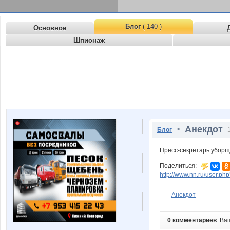
Блог
( 140 )
Основное
Шпионаж
Анекдот
>
Блог
Пресс-секретарь уборщ
Поделиться:
http://www.nn.ru/user.
Анекдот
0 комментариев
. Ва