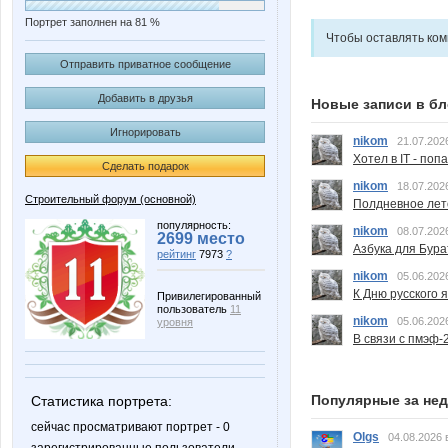
Портрет заполнен на 81 %
Чтобы оставлять ко
Отправить приватное сообщение
Добавить в друзья
Новые записи в бл
Игнорировать
nikom
21.07.202
Хотел в IT - поп
Сделать подарок
nikom
18.07.202
Строительный форум (основной)
Полдневное лет
популярность:
nikom
08.07.202
2699 место
Азбука для Бура
рейтинг
7973
?
nikom
05.06.202
К Дню русского 
Привилегированный
пользователь
11
nikom
05.06.202
уровня
В связи с пмэф-
Популярные за не
Статистика портрета:
сейчас просматривают портрет - 0
Olgs
04.08.2026 