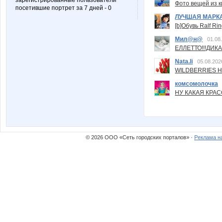
зарегистрированные пользователи
Фото вещей из ки
посетившие портрет за 7 дней - 0
ЛУЧШАЯ МАРК
[b]Обувь Ralf Ri
Мил@н@
01.08
ЕЛЛЕТТО!!!ДИК
Nata.li
05.08.202
WILDBERRIES Н
комсомолочка
НУ КАКАЯ КРАСОТ
© 2026 ООО «Сеть городских порталов» ·
Реклама н