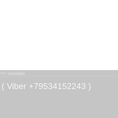
татус
«трастовый»
й
( Viber +79534152243 )