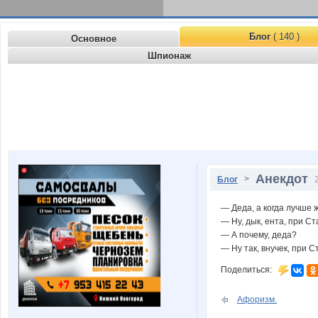
Блог
( 140 )
Основное
Шпионаж
Анекдот
>
Блог
— Деда, а когда лучше 
— Ну, дык, ента, при С
— А почему, деда?
— Ну так, внучек, при 
Поделиться:
Афоризм.