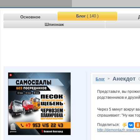
Блог
( 140 )
Основное
Шпионаж
Анекдот
>
Блог
Представьте, вы прожил
родственников и друзей 
Через 5 минут вокруг 
спрашивают: "Ну как то
Поделиться:
http://demontazh.www.nn