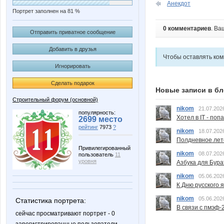
Анекдот
Портрет заполнен на 81 %
0 комментариев
. Ва
Отправить приватное сообщение
Добавить в друзья
Чтобы оставлять ко
Игнорировать
Сделать подарок
Новые записи в бл
Строительный форум (основной)
nikom
21.07.202
популярность:
Хотел в IT - поп
2699 место
рейтинг
7973
?
nikom
18.07.202
Полдневное лет
Привилегированный
nikom
08.07.202
пользователь
11
уровня
Азбука для Бура
nikom
05.06.202
К Дню русского 
nikom
05.06.202
Статистика портрета:
В связи с пмэф-
сейчас просматривают портрет - 0