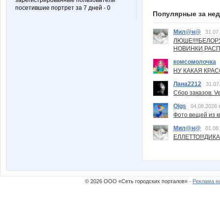
зарегистрированные пользователи
посетившие портрет за 7 дней - 0
Популярные за не
Мил@н@
31.07
ЛЮШЕ!!!!БЕЛО
НОВИНКИ,РАСП
комсомолочка
НУ КАКАЯ КРАСОТ
Лана2212
31.07
Сбор заказов. Ve
Olgs
04.08.2026 
Фото вещей из ки
Мил@н@
01.08
ЕЛЛЕТТО!!!ДИК
© 2026 ООО «Сеть городских порталов» ·
Реклама н