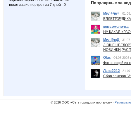
зарегистрированные пользователи
Популярные за не
посетившие портрет за 7 дней - 0
Мил@н@
01.08
ЕЛЛЕТТО!!!ДИК
комсомолочка
НУ КАКАЯ КРАСОТ
Мил@н@
31.07
ЛЮШЕ!!!!БЕЛО
НОВИНКИ,РАСП
Olgs
04.08.2026 
Фото вещей из ки
Лана2212
31.07
Сбор заказов. Ve
© 2026 ООО «Сеть городских порталов» ·
Реклама н