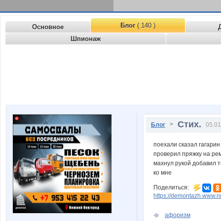
Блог
( 140 )
Основное
Шпионаж
Стих.
>
Блог
05.01
поехали сказал гагарин
проверил пряжку на ре
махнул рукой добавил 
ко мне
Поделиться:
https://demontazh.www.n
афоризм