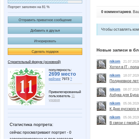
Портрет заполнен на 81 %
0 комментариев
. Ва
Отправить приватное сообщение
Чтобы оставлять ко
Добавить в друзья
Игнорировать
Новые записи в бл
Сделать подарок
nikom
21.07.202
Строительный форум (основной)
Хотел в IT - поп
популярность:
2699 место
nikom
18.07.202
рейтинг
7973
?
Полдневное лет
nikom
08.07.202
Привилегированный
Азбука для Бура
пользователь
11
уровня
nikom
05.06.202
К Дню русского 
nikom
05.06.202
В связи с пмэф-
Статистика портрета:
сейчас просматривают портрет - 0